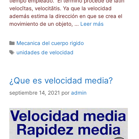
tiempo empleado. El término procede de latín
velocĭtas, velocitātis. Ya que la velocidad
además estima la dirección en que se crea el
movimiento de un objeto, …
Leer más
Categorías
Mecanica del cuerpo rigido
Etiquetas
unidades de velocidad
¿Que es velocidad media?
septiembre 14, 2021
por
admin