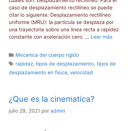
cuales son: Desplazamiento rectilíneo: Para el
caso de desplazamiento rectilíneo se puede
citar lo siguiente: Desplazamiento rectilíneo
uniforme (MRU): la partícula se desplaza por
una trayectoria sobre una linea recta a rapidez
constante con aceleración cero. …
Leer más
Categorías
Mecanica del cuerpo rigido
Etiquetas
rapidez
,
tipos de desplazamiento
,
tipos de
desplazamiento en fisica
,
velocidad
¿Que es la cinematica?
julio 29, 2021
por
admin