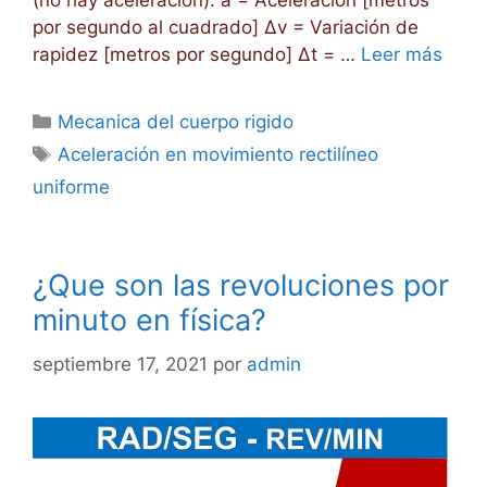
(no hay aceleración). a = Aceleración [metros
por segundo al cuadrado] Δv = Variación de
rapidez [metros por segundo] Δt = …
Leer más
Categorías
Mecanica del cuerpo rigido
Etiquetas
Aceleración en movimiento rectilíneo
uniforme
¿Que son las revoluciones por
minuto en física?
septiembre 17, 2021
por
admin