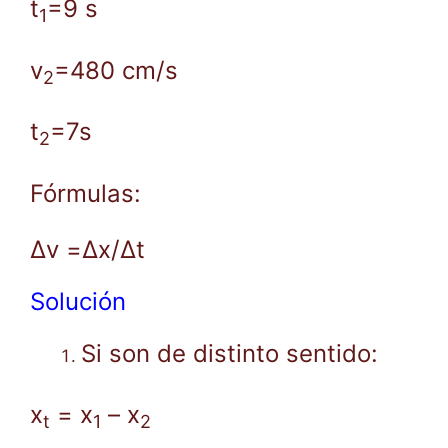
t
=9 s
1
v
=480 cm/s
2
t
=7s
2
Fórmulas:
Δv =Δx/Δt
Solución
Si son de distinto sentido:
x
= x
– x
t
1
2