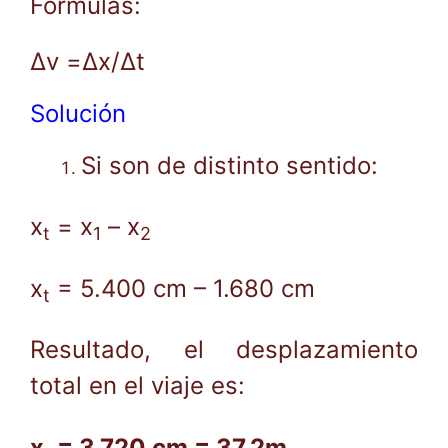
Fórmulas:
Δv =Δx/Δt
Solución
Si son de distinto sentido:
x
= x
– x
t
1
2
x
= 5.400 cm – 1.680 cm
t
Resultado, el desplazamiento
total en el viaje es:
x
= 3.720 cm = 37,2m