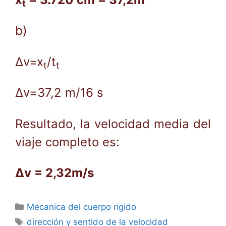
t
b)
Δv=x
/t
t
t
Δv=37,2 m/16 s
Resultado, la velocidad media del
viaje completo es:
Δv = 2,32m/s
Categorías
Mecanica del cuerpo rigido
Etiquetas
dirección y sentido de la velocidad