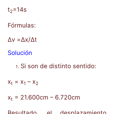
t
=14s
2
Fórmulas:
Δv =Δx/Δt
Solución
Si son de distinto sentido:
x
= x
– x
t
1
2
x
= 21.600cm – 6.720cm
t
Resultado, el desplazamiento