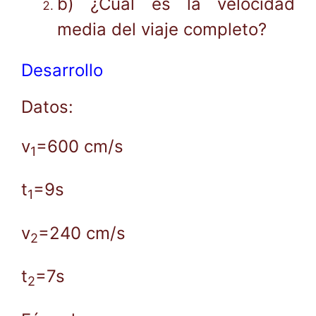
b) ¿Cuál es la velocidad
media del viaje completo?
Desarrollo
Datos:
v
=600 cm/s
1
t
=9s
1
v
=240 cm/s
2
t
=7s
2