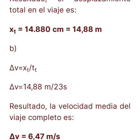
total en el viaje es:
x
= 14.880 cm = 14,88 m
t
b)
Δv=x
/t
t
t
Δv=14,88 m/23s
Resultado, la velocidad media del
viaje completo es:
Δv = 6,47 m/s