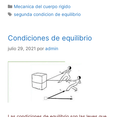
Categorías
Mecanica del cuerpo rigido
Etiquetas
segunda condicion de equilibrio
Condiciones de equilibrio
julio 29, 2021
por
admin
Las condiciones de equilibrio son las leyes que