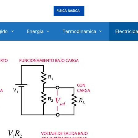
gido
Energia
Termodinamica
Electricid