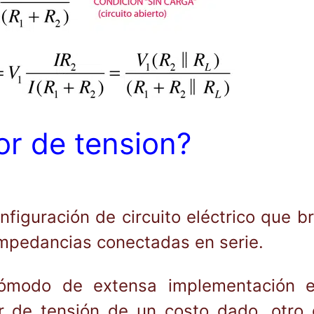
or de tension?
nfiguración de circuito eléctrico que br
impedancias conectadas en serie.
ómodo de extensa implementación en 
 de tensión de un costo dado, otro